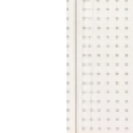
メ
お問
店
横浜
店舗
店
事業推
契