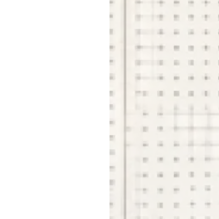
会社
はこちら
を見る
福利
ど
見る