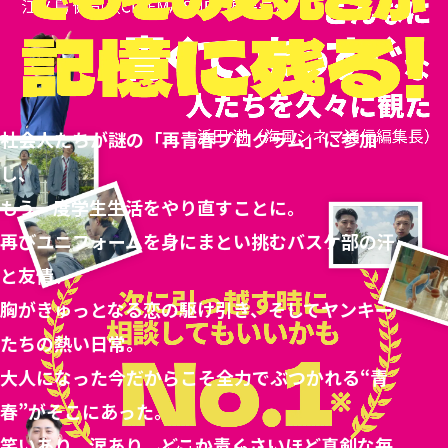
社会人たちが謎の「再青春プログラム」に参加
し、
もう一度学生生活をやり直すことに。
再びユニフォームを身にまとい挑むバスケ部の汗
と友情、
胸がきゅっとなる恋の駆け引き、そしてヤンキー
たちの熱い日常。
大人になった今だからこそ全力でぶつかれる“青
春”がそこにあった。
笑いあり、涙あり、どこか青くさいほど真剣な毎