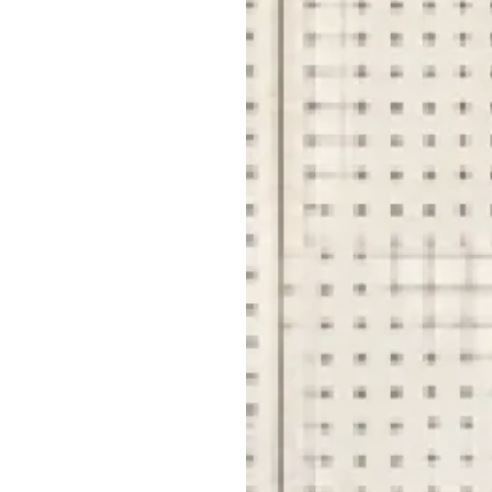
会社
はこちら
を見る
福利
ど
見る