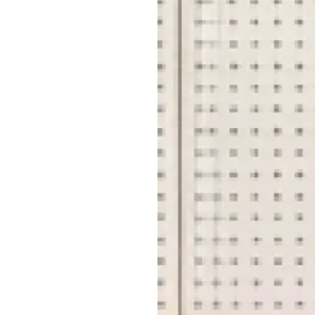
メ
お問
店
横浜
店舗
店
事業推
契