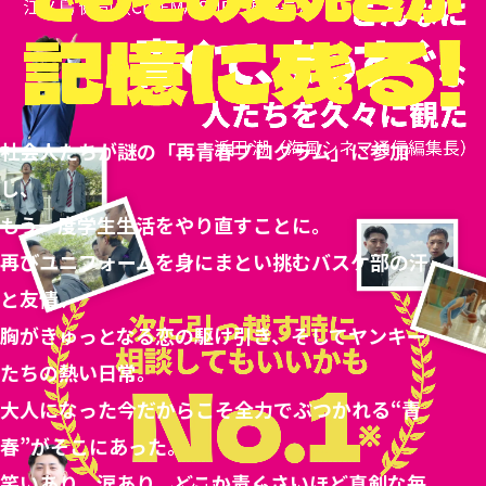
社会人たちが謎の「再青春プログラム」に参加
し、
もう一度学生生活をやり直すことに。
再びユニフォームを身にまとい挑むバスケ部の汗
と友情、
胸がきゅっとなる恋の駆け引き、そしてヤンキー
たちの熱い日常。
大人になった今だからこそ全力でぶつかれる“青
春”がそこにあった。
笑いあり、涙あり、どこか青くさいほど真剣な毎