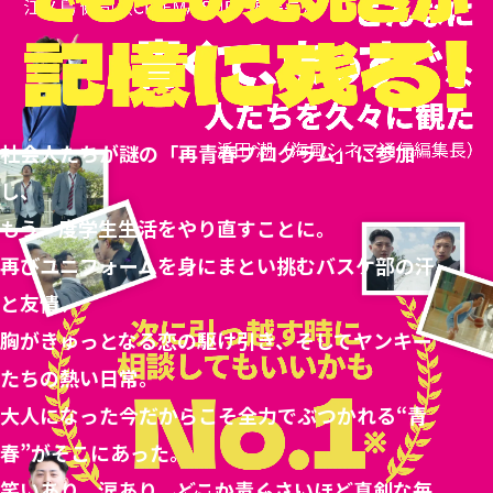
社会人たちが謎の「再青春プログラム」に参加
し、
もう一度学生生活をやり直すことに。
再びユニフォームを身にまとい挑むバスケ部の汗
と友情、
胸がきゅっとなる恋の駆け引き、そしてヤンキー
たちの熱い日常。
大人になった今だからこそ全力でぶつかれる“青
春”がそこにあった。
笑いあり、涙あり、どこか青くさいほど真剣な毎