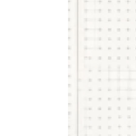
会社
はこちら
を見る
福利
ど
見る