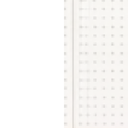
メ
お問
店
横浜
店舗
店
事業推
契