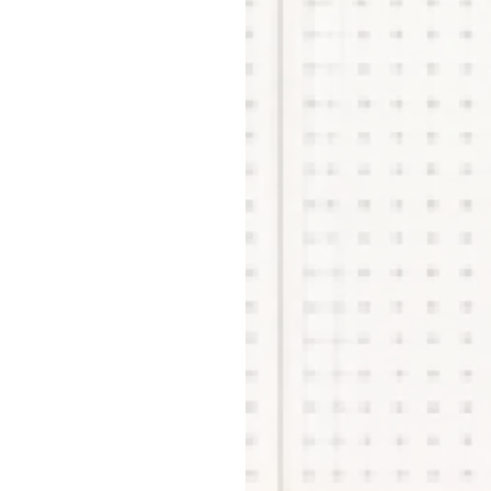
メ
お問
店
横浜
店舗
店
事業推
契