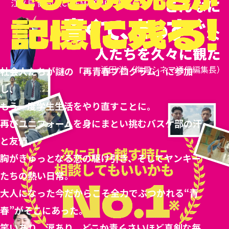
社会人たちが謎の「再青春プログラム」に参加
し、
もう一度学生生活をやり直すことに。
再びユニフォームを身にまとい挑むバスケ部の汗
と友情、
胸がきゅっとなる恋の駆け引き、そしてヤンキー
たちの熱い日常。
大人になった今だからこそ全力でぶつかれる“青
春”がそこにあった。
笑いあり、涙あり、どこか青くさいほど真剣な毎