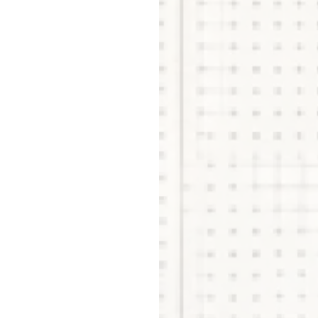
会社
はこちら
を見る
福利
ど
見る