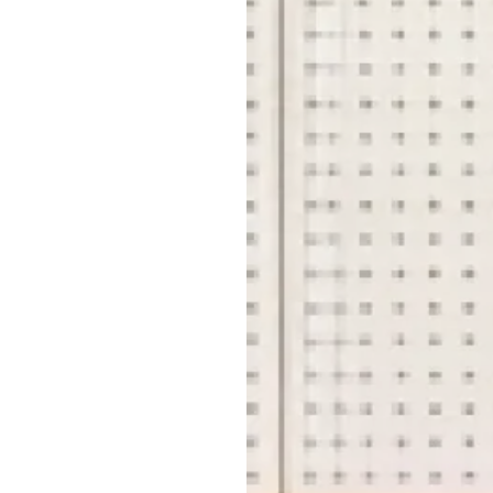
メ
お問
店
横浜
店舗
店
事業推
契