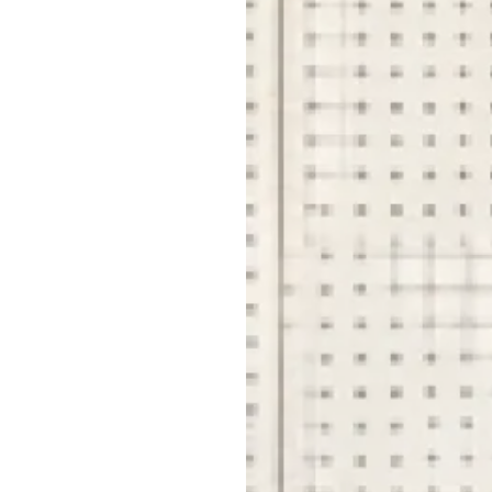
会社
はこちら
を見る
福利
ど
見る