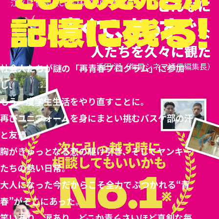
社会人たちが謎の「再青春プログラム」に参加
し、
もう一度学生生活をやり直すことに。
再びユニフォームを身にまとい挑むバスケ部の汗
と友情、
胸がきゅっとなる恋の駆け引き、そしてヤンキー
たちの熱い日常。
大人になった今だからこそ全力でぶつかれる“青
春”がそこにあった。
笑いあり、涙あり、どこか青くさいほど真剣な毎