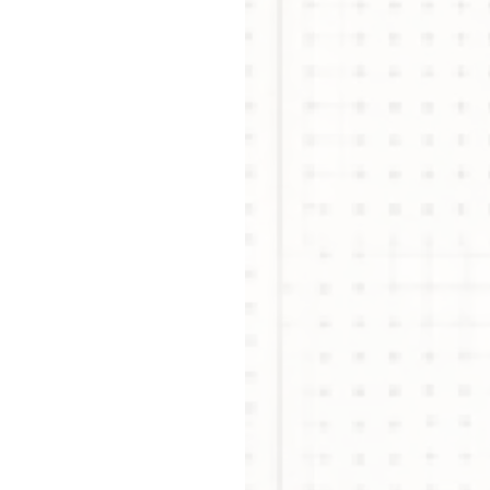
会社
はこちら
を見る
福利
ど
見る