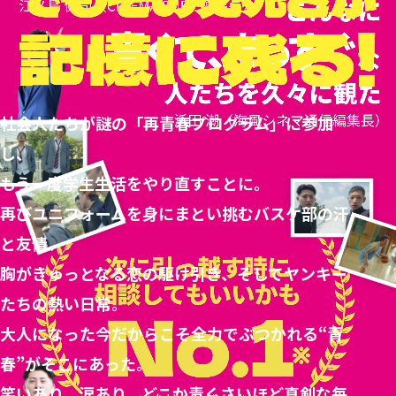
社会人たちが謎の「再青春プログラム」に参加
し、
もう一度学生生活をやり直すことに。
再びユニフォームを身にまとい挑むバスケ部の汗
と友情、
胸がきゅっとなる恋の駆け引き、そしてヤンキー
たちの熱い日常。
大人になった今だからこそ全力でぶつかれる“青
春”がそこにあった。
笑いあり、涙あり、どこか青くさいほど真剣な毎