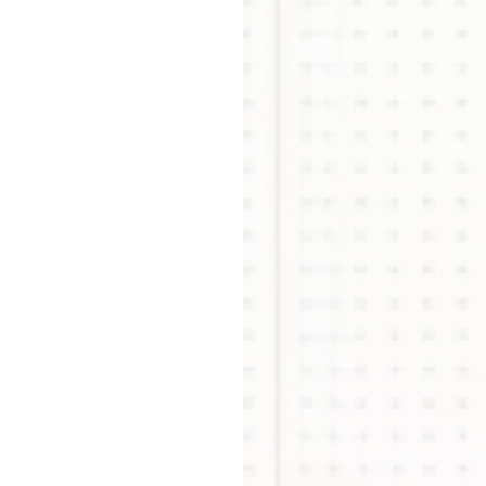
メ
お問
店
横浜
店舗
店
事業推
契