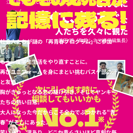
社会人たちが謎の「再青春プログラム」に参加
し、
もう一度学生生活をやり直すことに。
再びユニフォームを身にまとい挑むバスケ部の汗
と友情、
胸がきゅっとなる恋の駆け引き、そしてヤンキー
たちの熱い日常。
大人になった今だからこそ全力でぶつかれる“青
春”がそこにあった。
笑いあり、涙あり、どこか青くさいほど真剣な毎