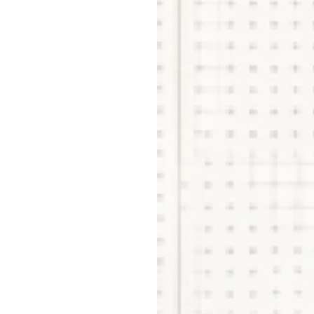
会社
はこちら
を見る
福利
ど
見る