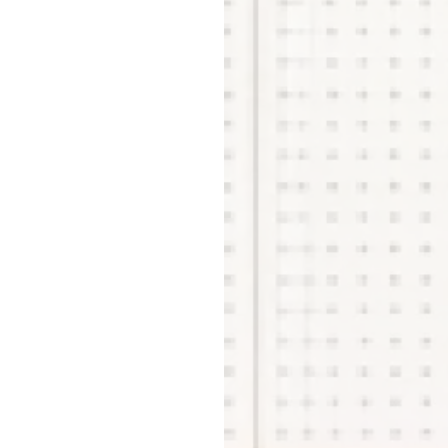
メ
お問
店
横浜
店舗
店
事業推
契