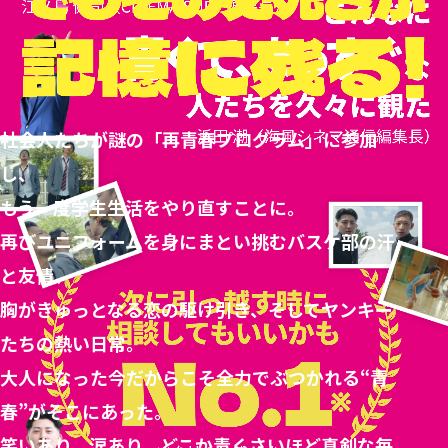
社会人たちが謎の「再青春プログラム」に参加
し、
もう一度学生生活をやり直すことに。
再びユニフォームを身にまとい挑むバスケ部の汗
と友情、
胸がきゅっとなる恋の駆け引き、そしてヤンキー
たちの熱い日常。
大人になった今だからこそ全力でぶつかれる“青
春”がそこにあった。
笑いあり、涙あり、どこか青くさいほど真剣な毎