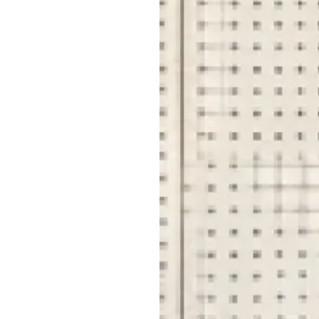
会社
はこちら
を見る
福利
ど
見る