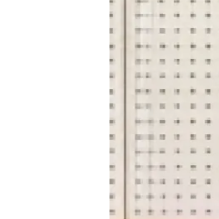
メ
お問
店
横浜
店舗
店
事業推
契